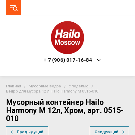
+ 7 (906) 017-16-84
Главная
/
Мусорные ведра
/
с педалью
/
Ведро для мусора 12 л Hailo Harmony M 0515-010
Мусорный контейнер Hailo
Harmony M 12л, Хром, арт. 0515-
010
Предыдущий
Следующий