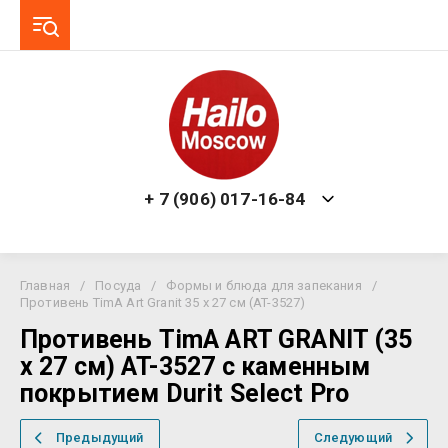
+ 7 (906) 017-16-84
Главная
/
Посуда
/
Формы и блюда для запекания
/
Противень TimA Art Granit 35 х 27 см (AT-3527)
Противень TimA ART GRANIT (35
х 27 см) AT-3527 с каменным
покрытием Durit Select Pro
Предыдущий
Следующий