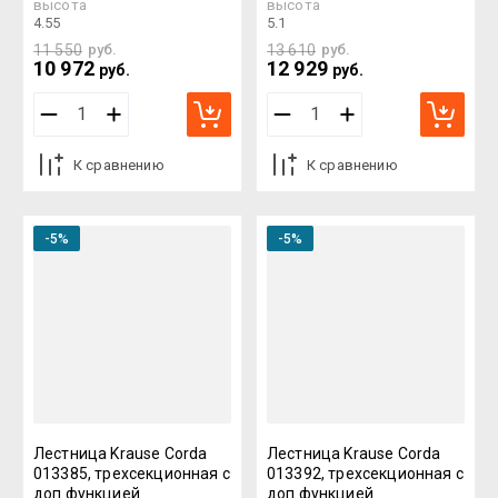
высота
высота
4.55
5.1
11 550
руб.
13 610
руб.
10 972
12 929
руб.
руб.
К сравнению
К сравнению
-5%
-5%
Лестница Krause Corda
Лестница Krause Corda
013385, трехсекционная с
013392, трехсекционная с
доп функцией
доп функцией