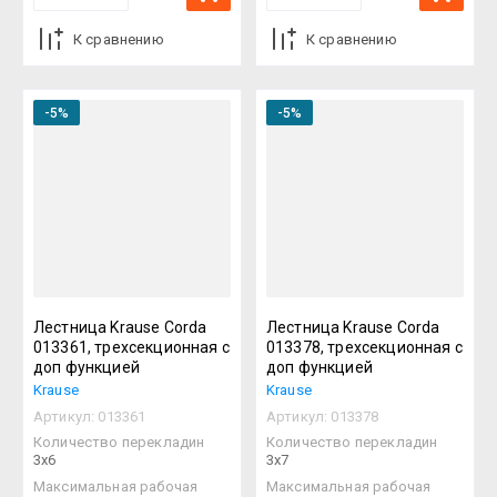
К сравнению
К сравнению
-5%
-5%
Лестница Krause Corda
Лестница Krause Corda
013361, трехсекционная с
013378, трехсекционная с
доп функцией
доп функцией
Krause
Krause
Артикул:
013361
Артикул:
013378
Количество перекладин
Количество перекладин
3х6
3х7
Максимальная рабочая
Максимальная рабочая