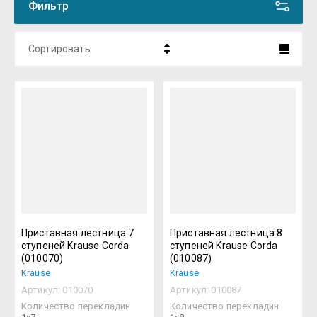
Фильтр
Сортировать
Цена - убывание
Цена - возрастание
Название - Я-А
Название - А-Я
Приставная лестница 7
Приставная лестница 8
ступеней Krause Corda
ступеней Krause Corda
(010070)
(010087)
Krause
Krause
Артикул:
010070
Артикул:
010087
Количество перекладин
Количество перекладин