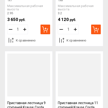
1х7
1х8
Максимальная рабочая
Максимальная рабочая
высота
высота
2.95
3.2
3 650
4 120
руб.
руб.
К сравнению
К сравнению
Приставная лестница 9
Приставная лестница 11
ступеней Krause Corda
ступеней Krause Corda