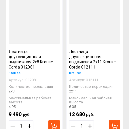
Лестница
Лестница
двухсекционная
двухсекционная
выдвижная 2х8 Krause
выдвижная 2х11 Krause
Corda 012081
Corda 012111
Krause
Krause
Артикул:
012081
Артикул:
012111
Количество перекладин
Количество перекладин
2х8
2х11
Максимальная рабочая
Максимальная рабочая
высота
высота
4.95
6.35
9 490
12 680
руб.
руб.