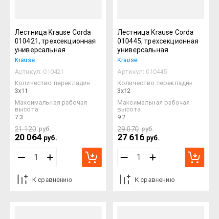
Лестница Krause Corda
Лестница Krause Corda
010421, трехсекционная
010445, трехсекционная
универсальная
универсальная
Krause
Krause
Артикул:
010421
Артикул:
010445
Количество перекладин
Количество перекладин
3х11
3х12
Максимальная рабочая
Максимальная рабочая
высота
высота
7.3
9.2
21 120
руб.
29 070
руб.
20 064
27 616
руб.
руб.
К сравнению
К сравнению