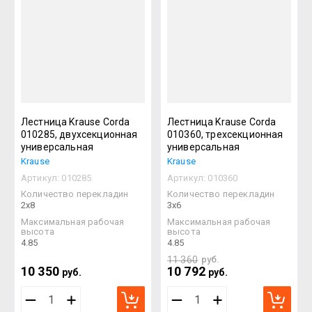
Лестница Krause Corda
Лестница Krause Corda
010285, двухсекционная
010360, трехсекционная
универсальная
универсальная
Krause
Krause
Артикул:
010285
Артикул:
010360
Количество перекладин
Количество перекладин
2х8
3х6
Максимальная рабочая
Максимальная рабочая
высота
высота
4.85
4.85
11 360
руб.
10 350
10 792
руб.
руб.