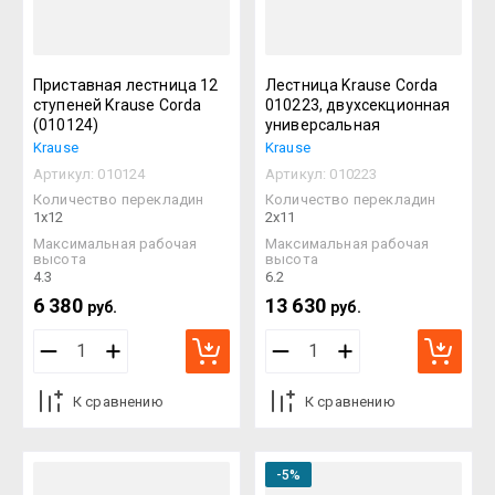
Приставная лестница 12
Лестница Krause Corda
ступеней Krause Corda
010223, двухсекционная
(010124)
универсальная
Krause
Krause
Артикул:
010124
Артикул:
010223
Количество перекладин
Количество перекладин
1х12
2х11
Максимальная рабочая
Максимальная рабочая
высота
высота
4.3
6.2
6 380
13 630
руб.
руб.
К сравнению
К сравнению
-5%