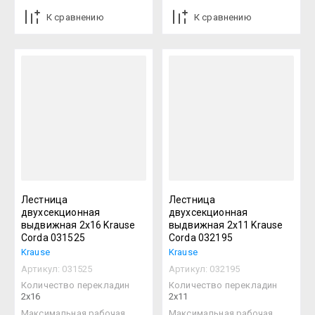
К сравнению
К сравнению
Лестница
Лестница
двухсекционная
двухсекционная
выдвижная 2х16 Krause
выдвижная 2х11 Krause
Corda 031525
Corda 032195
Krause
Krause
Артикул:
031525
Артикул:
032195
Количество перекладин
Количество перекладин
2х16
2х11
Максимальная рабочая
Максимальная рабочая