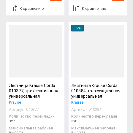
К сравнению
К сравнению
-5%
Лестница Krause Corda
Лестница Krause Corda
010377, трехсекционная
010384, трехсекционная
универсальная
универсальная
Krause
Krause
Артикул:
010377
Артикул:
010384
Количество перекладин
Количество перекладин
3х7
3х8
Максимальная рабочая
Максимальная рабочая
высота
высота