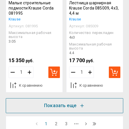
Малые строительные
Лестница шарнирная
подмости Krause Corda
Krause Corda 085009, 4x3,
081995
4,4 м
Krause
Krause
Артикул:
081995
Артикул:
085009
Максимальная рабочая
Количество перекладин
высота
4х3
3.05
Максимальная рабочая
высота
4.4
15 350
17 700
руб.
руб.
К сравнению
К сравнению
Показать еще
1
2
3