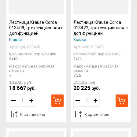
Лестница Krause Corda
Лестница Krause Corda
013408, трехсекционная с
013422, трехсекционная с
доп функцией
доп функцией
Krause
Krause
Артикул:
013408
Артикул:
013422
Количество перекладин
Количество перекладин
3х10
3х11
Максимальная рабочая
Максимальная рабочая
высота
высота
7
7.25
19 650
руб.
21 290
руб.
18 667
20 225
руб.
руб.
К сравнению
К сравнению