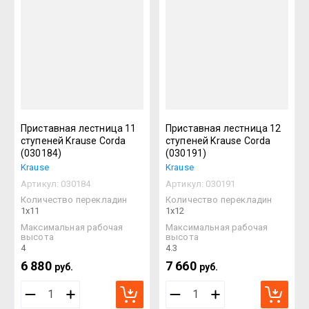
Приставная лестница 11
Приставная лестница 12
ступеней Krause Corda
ступеней Krause Corda
(030184)
(030191)
Krause
Krause
Артикул:
030184
Артикул:
030191
Количество перекладин
Количество перекладин
1х11
1х12
Максимальная рабочая
Максимальная рабочая
высота
высота
4
4.3
6 880
7 660
руб.
руб.